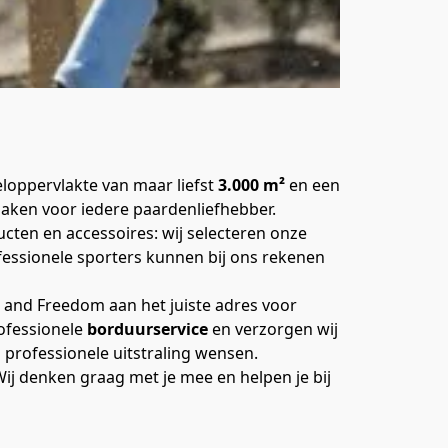
loppervlakte van maar liefst 
3.000 m²
 en een 
zaken voor iedere paardenliefhebber.
ten en accessoires: wij selecteren onze 
fessionele sporters kunnen bij ons rekenen 
Naast ons ruime assortiment bieden wij ook verschillende persoonlijke diensten aan. Zo ben je bij Horse and Freedom aan het juiste adres voor 
ofessionele 
borduurservice
 en verzorgen wij 
n professionele uitstraling wensen.
j denken graag met je mee en helpen je bij 